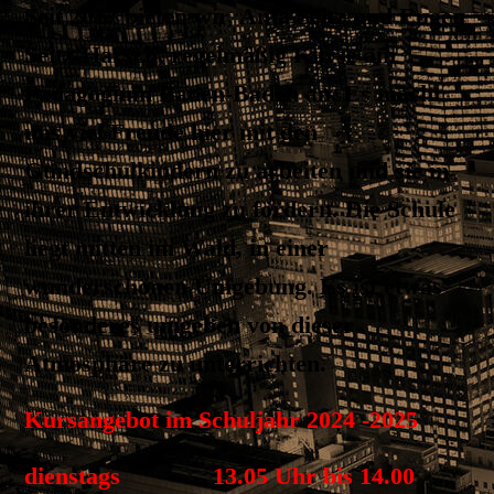
Seit 2017 bieten wir, Anja Seitz und Eugen
Seitz-Harsch, regelmäßig Kurse am
Pädagogium Baden-Baden an. Es macht
uns viel Freude hier mit den
Gundschulkindern zu arbeiten und sie in
ihrer Entwicklung zu fördern. Die Schule
liegt mitten im Wald, in einer
wunderschönen Umgebung. Es ist etwas
besonderes umgeben von dieser
Atmosphäre zu unterrichten.
Kursangebot im Schuljahr 2024 -2025
dienstags 13.05 Uhr bis 14.00