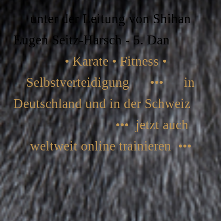
unter der Leitung von Shihan
Eugen Seitz-Harsch - 5. Dan
• Karate • Fitness •
Selbstverteidigung ••• in
Deutschland und in der Schweiz
••• jetzt auch
weltweit online trainieren •••