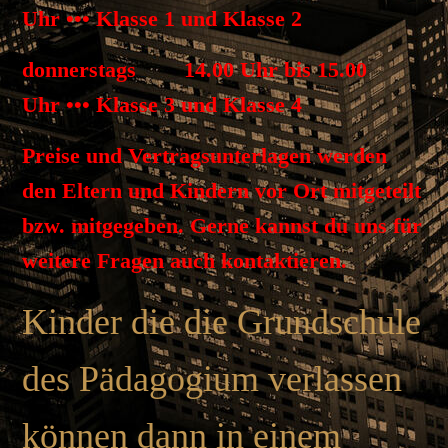
Uhr ••• Klasse 1 und Klasse 2
donnerstags 14.00 Uhr bis 15.00
Uhr ••• Klasse 3 und Klasse 4
Preise und Vertragsunterlagen werden
den Eltern und Kindern vor Ort mitgeteilt
bzw. mitgegeben. Gerne kannst du uns für
weitere Fragen auch kontaktieren.
Kinder die die Grundschule
des Pädagogium verlassen
können dann in einem