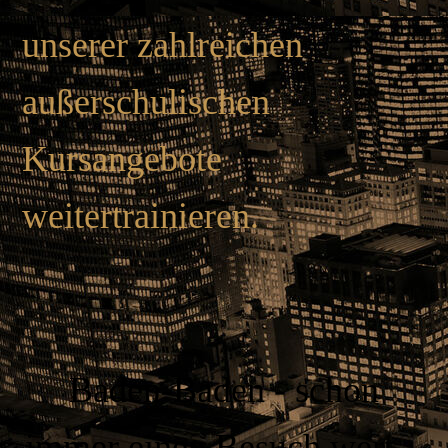
unserer zahlreichen
außerschulischen
Kursangebote
weitertrainieren.
Baden-Baden - schon
immer einen Besuch wert -