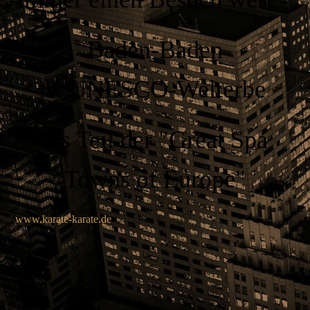
Baden-Baden
ist
UNESCO-Welterbe
als Teil der "Great Spa
Towns of Europe"
www.karate-karate.de