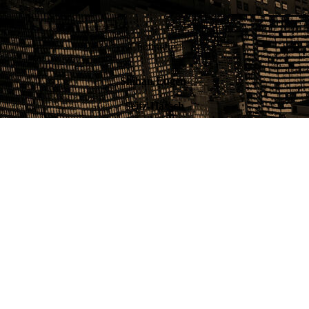
Cheftrainer:
Shihan Eugen
Seitz-Harsch
5. Dan
Kontakt und Terminvereinbarung in Deutschland:
Anja Seitz
& Eugen Seitz-Harsch
+ 49 (0) 7224-6564700
mobil + 49 (0)157-3256380